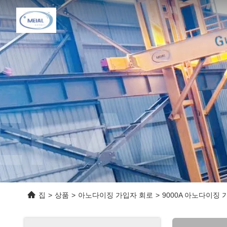
집
>
상품
>
아노다이징 가입자 회로
>
9000A 아노다이징