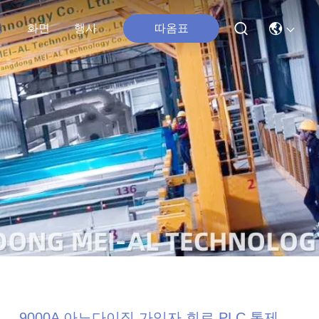
따옴표
품
화면
행사
9000A 아노다이징 가입자 회로 PLC 통제