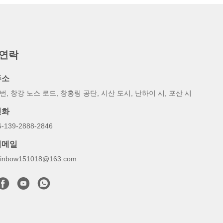
 연락
주소
 번, 창강 노스 로드, 창홍링 공단, 시산 도시, 난하이 시, 포산 시
전화
6-139-2888-2846
이메일
ainbow151018@163.com