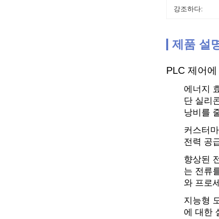
강조하다:
제품 설
PLC 제어에
에너지 효
단 실리
낭비를 
커스터마
전력 공
향상된 전
는 전류
와 프로세
지능형 모
에 대한 