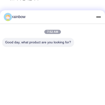
rainbow
빠른 연락
7:52 AM
Good day, what product are you looking for?
주소
1 번, 창강 노스 로드, 창홍링 공단, 시산 도시, 난하이 시, 포산
시
전화
86-139-2888-2846
이메일
rainbow151018@163.com