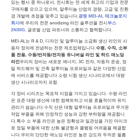
있는 행사 중 하나로서, 전시회는 전 세계 최고의 기업과 전문
구매자를 모으고 있으며, 알루미늄 산업의 경량, 고급 및 친환
경 개발에 초점을 맞추고 있습니다.
광둥 MEI-AL 테크놀로지
회사
에 우리의 전문 anodizing 라인 솔루션을 전시
부스
2N30G
, 글로벌 산업 파트너와 소통하고 협력합니다.
MEI-AL는 R & D, 디자인 및 알루미늄 소금화 생산 라인의 사
용자 정의에 전념하는 전문 제조업체입니다.
수평, 수직, 소부
품 전용, 수동/반자동/전자동 유니버설 라인 및 하드 애노딩
라인
우리의 장비는 새로운 에너지, 3C 전자, 자동차 운송, 정
밀 하드웨어 및 건축 알루미늄 프로파일과 같은 다양한 산업
에 서비스를 제공합니다.소량 시험 생산 시나리오에서 대량
생산 시나리오까지 포함.
각 장비 시리즈는 목표적 이점을 가지고 있습니다. 수평 라인
은 표준 대량 생산에 대한 컴팩트하고 비용 효율적이며 유지
관리가 쉽습니다.수직 선은 대형 알루미늄 프로파일과 무거운
작업 부품을 위해 안정적인 성능과 강한 부하량을 제공합니
다.특수 소 부품 라인은 높은 정확성과 일관성을 가진 마이크
로 정밀 부품에 대한 산화 불균형과 클램핑 어려움을 해결합
니다.우리의 단단한 애노딩 라인은 높은 강도와 두꺼운 필름